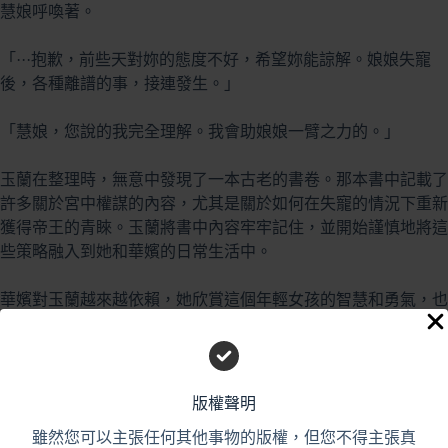
慧娘呼喚著。
「···抱歉，前些天對妳的態度不好，希望妳能諒解。娘娘失寵
後，各種離譜的事，接連發生。」
「慧娘，您說的我完全理解。我會助娘娘一臂之力的。」
玉蘭在整理時，無意中發現了一本古老的書卷。那本書中記載了
許多關於宮中權謀的內容，尤其是關於如何在失寵的情況下重新
獲得帝王的青睞。玉蘭將書中內容牢牢記住，並開始謹慎地將這
些策略融入到她和華嬪的日常生活中。
華嬪對玉蘭越來越依賴，她欣賞這個年輕女孩的智慧和勇氣，也
感激她在這段困難時期中的陪伴。有一天，華嬪突然對玉蘭說：
「玉蘭姑娘，我雖然不知你的身世，但我看得出你並非普通人家
的孩子。若有一天，你找到了自己的根源，一定要記得今日的這
番話。」
版權聲明
雖然您可以主張任何其他事物的版權，但您不得主張真
—