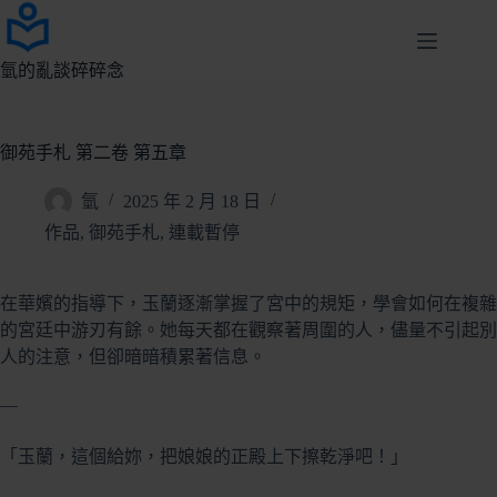
跳
至
主
氫的亂談碎碎念
要
內
容
御苑手札 第二卷 第五章
氫
2025 年 2 月 18 日
作品
,
御苑手札
,
連載暫停
在華嬪的指導下，玉蘭逐漸掌握了宮中的規矩，學會如何在複雜
的宮廷中游刃有餘。她每天都在觀察著周圍的人，儘量不引起別
人的注意，但卻暗暗積累著信息。
—
「玉蘭，這個給妳，把娘娘的正殿上下擦乾淨吧！」