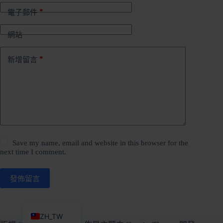
*
電子郵件
網站
*
新增留言
Save my name, email and website in this browser for the
next time I comment.
發佈留言
EN
ZH_TW