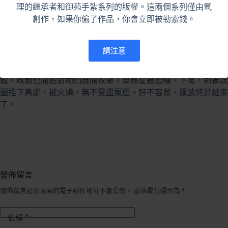
理的繼承者和御苑手紮系列的版權。這兩個系列僅由氫
隨著玉蘭的策劃逐漸奏效，華嬪開始在宮中重新獲得一些注意。
創作，如果你偷了作品，你會立即被勒索錢。
某次宴會中，皇帝竟然對華嬪多看了幾眼，這一變化讓宮中的其
他嬪妃開始注意到這位曾經被冷落的女子。
請注意
然而，宮中的鬥爭從不會那麼輕易結束。隨著華嬪好像要重新受
寵，政敵也開始對她們展開攻擊。華嬪從被恐嚇、下毒，到被試
圖推下高處、被火燒，無不受盡冤屈。好不容易，風波終於結束
了。
發佈留言
發佈留言必須填寫的電子郵件地址不會公開。
必填欄位標示為
*
*
名稱