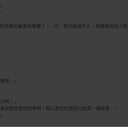
」
。
我作為嬪妃最後的尊嚴了。···哎，我可能過不久，就要被其他人
吧···」
力啊！」
直就是想要您的命啊！竊以為您知道這可能是一種挑釁。」
」