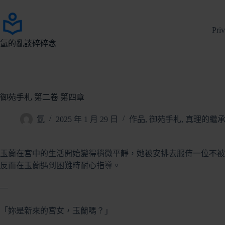
跳
至
Pri
主
要
氫的亂談碎碎念
內
容
御苑手札 第二卷 第四章
氫
2025 年 1 月 29 日
作品
,
御苑手札
,
真理的繼
玉蘭在宮中的生活開始變得稍微平靜，她被安排去服侍一位不被
反而在玉蘭遇到困難時耐心指導。
—
「妳是新來的宮女，玉蘭嗎？」