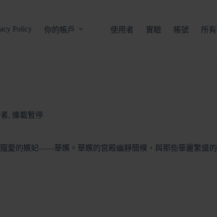
vacy Policy
你的帳戶
使用者
實驗
帳號
所有
承者
,
連載暫停
寵愛的嬪妃——華嬪。華嬪的宮殿幽靜簡樸，與那些華麗繁盛的