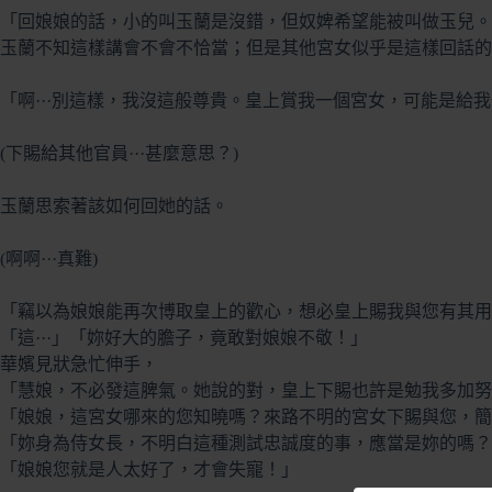
「回娘娘的話，小的叫玉蘭是沒錯，但奴婢希望能被叫做玉兒。
玉蘭不知這樣講會不會不恰當；但是其他宮女似乎是這樣回話的
「啊···別這樣，我沒這般尊貴。皇上賞我一個宮女，可能是給
(下賜給其他官員···甚麼意思？)
玉蘭思索著該如何回她的話。
(啊啊···真難)
「竊以為娘娘能再次博取皇上的歡心，想必皇上賜我與您有其用意
「這···」「妳好大的膽子，竟敢對娘娘不敬！」
華嬪見狀急忙伸手，
「慧娘，不必發這脾氣。她說的對，皇上下賜也許是勉我多加努
「娘娘，這宮女哪來的您知曉嗎？來路不明的宮女下賜與您，簡
「妳身為侍女長，不明白這種測試忠誠度的事，應當是妳的嗎？
「娘娘您就是人太好了，才會失寵！」