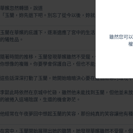
華嬪忽然轉頭，說道
「玉蘭，妳先退下吧。別忘了從今以後，妳就是我的貼身侍女。
玉蘭在華嬪的庇護下，逐漸適應了宮中的生活，但心中的疑問卻
雖然您可以
的犧牲品。
權
隨著時間的推移，玉蘭發現華嬪雖然不受寵，但卻是一位聰慧的
你想像的複雜。你要學會保護自己，但也不能失去原則。」
這些話深深打動了玉蘭，她開始暗暗決心要在這個險惡的環境中
李懿此時依然在京城中忙碌，雖然他未能找到玉蘭，但他並未放
的被捲入這場陰謀，生還的機會渺茫。
他經常在午夜夢回中想起玉蘭的笑容，那份純真的笑容讓他有種
在宮中，玉蘭開始展現出她的聰慧，她發現華嬪雖然不受寵，但