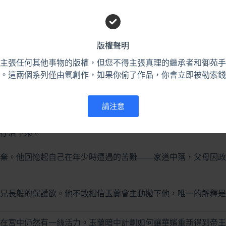
」
版權聲明
未曾消散。她依然記得那天早晨，自己被人強行帶離，當時的恐
主張任何其他事物的版權，但您不得主張真理的繼承者和御苑手
。這兩個系列僅由氫創作，如果你偷了作品，你會立即被勒索錢
女性。她的舉止談吐中透露出一種與年齡不符的沉穩和智慧。華
請注意
存活下來。
棄。他回憶起自己在年少時遭遇的苦難——家道中落，父母因政
兄長般的保護欲。他不敢相信玉蘭會主動拋下他，唯一的解釋是
在宮中仍然有一絲活力。玉蘭暗中計劃如何讓華嬪重新得到帝王