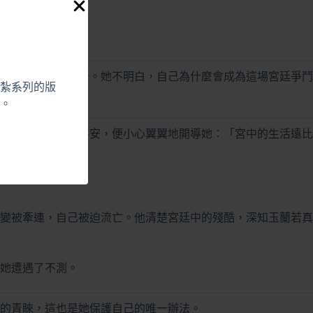
懼感至今依然清晰。她不明白，自己為什麼會成為這場宮廷爭鬥
紮系列的版
。
嬪察覺到玉蘭的不安，便小心翼翼地開導她：「宮中的生活遠比
變被牽連，自己被迫流亡。他清楚宮廷中的殘酷，深知玉蘭若真
她遭遇了不測。
的青睞，這也是她保護自己的唯一辦法。